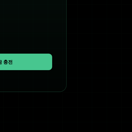
음
금 충전