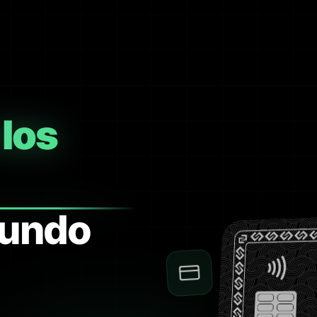
 los
mundo