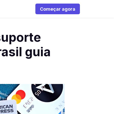
Começar agora
suporte
asil guia