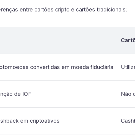
erenças entre cartões cripto e cartões tradicionais:
Cartõ
iptomoedas convertidas em moeda fiduciária
Utili
enção de IOF
Não 
shback em criptoativos
Cash