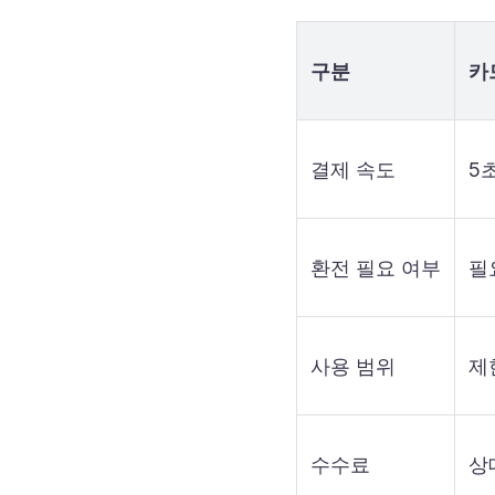
구분
카
결제 속도
5
환전 필요 여부
필
사용 범위
제
수수료
상