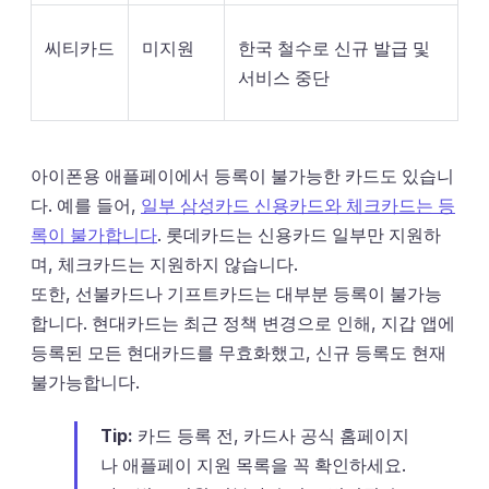
씨티카드
미지원
한국 철수로 신규 발급 및
서비스 중단
아이폰용 애플페이에서 등록이 불가능한 카드도 있습니
다. 예를 들어,
일부 삼성카드 신용카드와 체크카드는 등
록이 불가합니다
. 롯데카드는 신용카드 일부만 지원하
며, 체크카드는 지원하지 않습니다.
또한, 선불카드나 기프트카드는 대부분 등록이 불가능
합니다. 현대카드는 최근 정책 변경으로 인해, 지갑 앱에
등록된 모든 현대카드를 무효화했고, 신규 등록도 현재
불가능합니다.
Tip:
카드 등록 전, 카드사 공식 홈페이지
나 애플페이 지원 목록을 꼭 확인하세요.