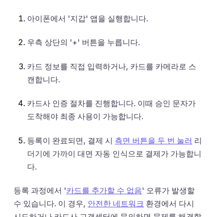
아이폰에서 '지갑' 앱을 실행합니다.
우측 상단의 '+' 버튼을 누릅니다.
카드 정보를 직접 입력하거나, 카드를 카메라로 스
캔합니다.
카드사 인증 절차를 진행합니다. 이때 승인 문자가
도착해야 최종 사용이 가능합니다.
등록이 완료되면, 결제 시
측면 버튼을 두 번 눌러
리
더기에 가까이 대면 자동 인식으로 결제가 가능합니
다.
등록 과정에서 '
카드를 추가할 수 없음
' 오류가 발생할
수 있습니다. 이 경우,
안전한 네트워크
환경에서 다시
시도하거나 카드사 고객센터에 문의하면 문제를 해결할