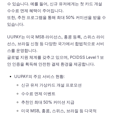
수 있습니다. 예를 들어, 신규 유저에게는 첫 카드 개설
수수료 면제 혜택이 주어집니다.
또한, 추천 프로그램을 통해 최대 50% 커미션을 받을 수
있습니다.
UUPAY는 미국 MSB 라이선스, 홍콩 등록, 스위스 라이
선스, 브라질 신청 등 다양한 국가에서 합법적으로 서비
스를 운영합니다.
글로벌 지원 체계를 갖추고 있으며, PCIDSS Level 1 보
안 인증을 획득해 안전한 결제 환경을 제공합니다.
UUPAY의 주요 서비스 현황:
신규 유저 가상카드 개설 프로모션
수수료 면제 이벤트
추천인 최대 50% 커미션 지급
미국 MSB, 홍콩, 스위스, 브라질 등 다국적