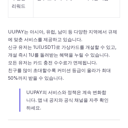
리워드
UUPAY는 아시아, 유럽, 남미 등 다양한 지역에서 규제
에 맞춘 서비스를 제공하고 있습니다.
신규 유저는 1U(USDT)로 가상카드를 개설할 수 있고,
개설 즉시 1U를 돌려받는 혜택을 누릴 수 있습니다.
모든 유저는 카드 충전 수수료가 면제됩니다.
친구를 많이 초대할수록 커미션 등급이 올라가 최대
50%까지 받을 수 있습니다.
UUPAY의 서비스와 정책은 계속 변화합
니다. 앱 내 공지와 공식 채널을 자주 확인
하세요.