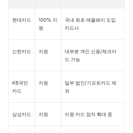
현대카드
100% 지
국내 최초 애플페이 도입
원
카드사
신한카드
지원
대부분 개인 신용/체크카
드 가능
KB국민
지원
일부 법인/기프트카드 제
카드
외
삼성카드
지원
지원 카드 점차 확대 중