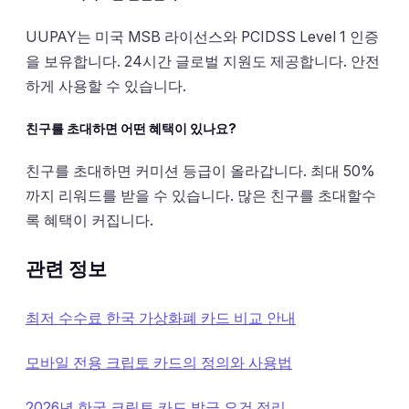
UUPAY는 미국 MSB 라이선스와 PCIDSS Level 1 인증
을 보유합니다. 24시간 글로벌 지원도 제공합니다. 안전
하게 사용할 수 있습니다.
친구를 초대하면 어떤 혜택이 있나요?
친구를 초대하면 커미션 등급이 올라갑니다. 최대 50%
까지 리워드를 받을 수 있습니다. 많은 친구를 초대할수
록 혜택이 커집니다.
관련 정보
최저 수수료 한국 가상화폐 카드 비교 안내
모바일 전용 크립토 카드의 정의와 사용법
2026년 한국 크립토 카드 발급 요건 정리