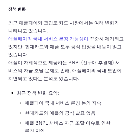
정책 변화
최근 애플페이와 크립토 카드 시장에서는 여러 변화가
나타나고 있습니다.
애플페이의 국내 서비스 론칭 가능성이
꾸준히 제기되고
있지만, 현대카드와 애플 모두 공식 입장을 내놓지 않고
있습니다.
애플이 자체적으로 제공하는 BNPL(선구매 후결제) 서
비스의 자금 조달 문제로 인해, 애플페이의 국내 도입이
지연되고 있다는 분석도 있습니다.
최근 정책 변화 요약:
애플페이 국내 서비스 론칭 논의 지속
현대카드와 애플의 공식 발표 없음
애플 BNPL 서비스 자금 조달 이슈로 인한
론칭 지연