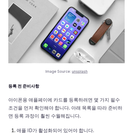
Image Source:
unsplash
등록 전 준비사항
아이폰용 애플페이에 카드를 등록하려면 몇 가지 필수
조건을 먼저 확인해야 합니다. 아래 목록을 따라 준비하
면 등록 과정이 훨씬 수월해집니다.
애플 ID가 활성화되어 있어야 합니다.