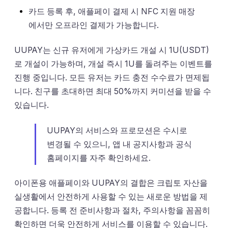
카드 등록 후, 애플페이 결제 시 NFC 지원 매장
에서만 오프라인 결제가 가능합니다.
UUPAY는 신규 유저에게 가상카드 개설 시 1U(USDT)
로 개설이 가능하며, 개설 즉시 1U를 돌려주는 이벤트를
진행 중입니다. 모든 유저는 카드 충전 수수료가 면제됩
니다. 친구를 초대하면 최대 50%까지 커미션을 받을 수
있습니다.
UUPAY의 서비스와 프로모션은 수시로
변경될 수 있으니, 앱 내 공지사항과 공식
홈페이지를 자주 확인하세요.
아이폰용 애플페이와 UUPAY의 결합은 크립토 자산을
실생활에서 안전하게 사용할 수 있는 새로운 방법을 제
공합니다. 등록 전 준비사항과 절차, 주의사항을 꼼꼼히
확인하면 더욱 안전하게 서비스를 이용할 수 있습니다.