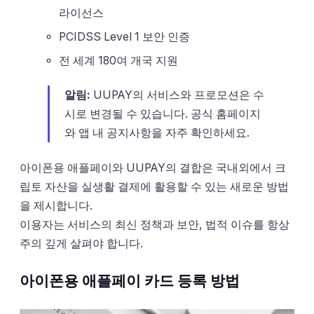
라이선스
PCIDSS Level 1 보안 인증
전 세계 180여 개국 지원
알림:
UUPAY의 서비스와 프로모션은 수
시로 변경될 수 있습니다. 공식 홈페이지
와 앱 내 공지사항을 자주 확인하세요.
아이폰용 애플페이와 UUPAY의 결합은 국내외에서 크
립토 자산을 실생활 결제에 활용할 수 있는 새로운 방법
을 제시합니다.
이용자는 서비스의 최신 정책과 보안, 법적 이슈를 항상
주의 깊게 살펴야 합니다.
아이폰용 애플페이 카드 등록 방법