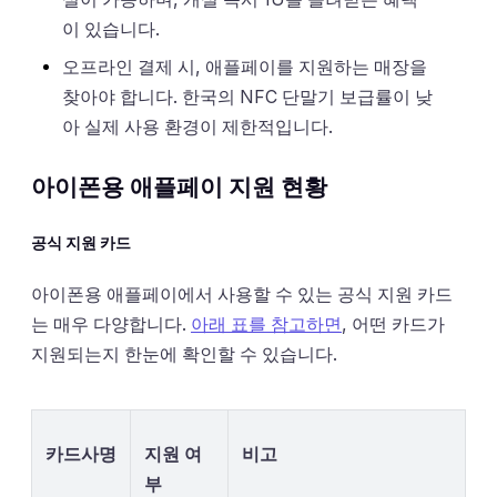
이 있습니다.
오프라인 결제 시, 애플페이를 지원하는 매장을
찾아야 합니다. 한국의 NFC 단말기 보급률이 낮
아 실제 사용 환경이 제한적입니다.
아이폰용 애플페이 지원 현황
공식 지원 카드
아이폰용 애플페이에서 사용할 수 있는 공식 지원 카드
는 매우 다양합니다.
아래 표를 참고하면
, 어떤 카드가
지원되는지 한눈에 확인할 수 있습니다.
카드사명
지원 여
비고
부